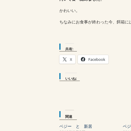
かわいい。
ちなみにお食事が終わった今、餌箱に
共有:
X
Facebook
いいね:
関連
ベジー と 新居
ベ