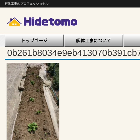
解体工事のプロフェッショナル
0b261b8034e9eb413070b391cb