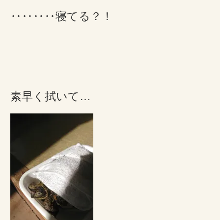
‥‥‥‥寝てる？！
素早く拭いて…