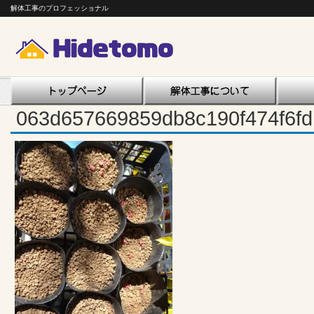
解体工事のプロフェッショナル
063d657669859db8c190f474f6f