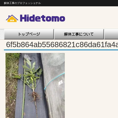
解体工事のプロフェッショナル
6f5b864ab55686821c86da61fa4